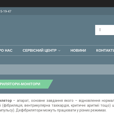
15-19-47
РО НАС
СЕРВІСНИЙ ЦЕНТР
НОВИНИ
КОНТАКТ
БРИЛЯТОРИ-МОНІТОРИ
илятор
– апарат, основне завдання якого – відновлення нормал
і (фібриляція, вентрикулярна тахікардія, критичні аритмії тощо
мпульсу). Дефібрилятори можуть працювати у різних режимах.