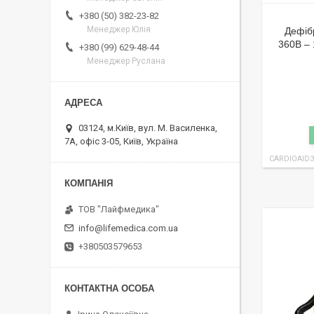
+380 (50) 382-23-82
Менеджер Юлія
Дефіб
360B – 
+380 (99) 629-48-44
Менеджер Руслана
03124, м.Київ, вул. М. Василенка,
7А, офіс 3-05, Київ, Україна
CARDIOAID3
ТОВ "Лайфмедика"
info@lifemedica.com.ua
+380503579653