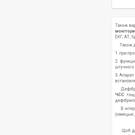
Також вар
монітори
ЕКГ, АТ, 
Також де
1. при пр
2. функці
штучного 
3. Апарат
встановле
Дефібрил
ЧСС
тощо
дефібриля
В інтерн
(німецькі
Щоб дізн