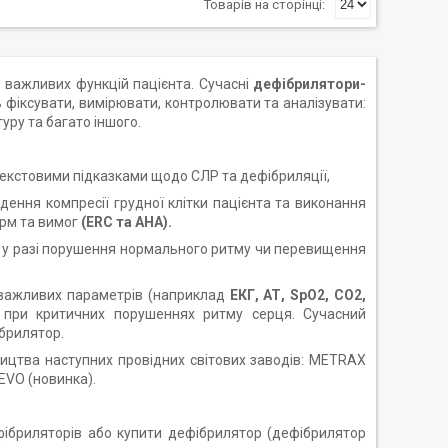
 важливих функцій пацієнта. Сучасні
дефібрилятори-
ь фіксувати, вимірювати, контролювати та аналізувати:
уру та багато іншого.
текстовими підказками щодо СЛР та дефібриляції,
ення компресії грудної клітки пацієнта та виконання
орм та вимог
(ERC та AHA).
в, у разі порушення нормального ритму чи перевищення
важливих параметрів (наприклад
ЕКГ, АТ, SpO2, CO2,
ї при критичних порушеннях ритму серця. Сучасний
брилятор.
цтва наступних провідних світових заводів: METRAX
 EVO (новинка).
бриляторів або купити дефібрилятор (дефібрилятор