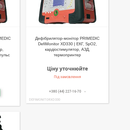
MEDIC
Дефібрилятор-монітор PRIMEDIC
DefiMonitor XD330 | ЕКГ, SpO2,
р,
кардіостимулятор, АЗД,
пульс
термопринтер
Ціну уточнюйте
Під замовлення
+380 (44) 227-16-70
DEFIMONITORXD330