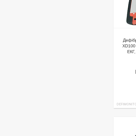
Дефіб
XD100 
ЕКГ,
DEFIMONIT