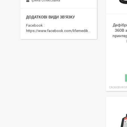
Ірина Олексіївна
Дефібр
Facebook
360B з
https://www.facebook.com/lifemedika/
принтер
CA360BVRS