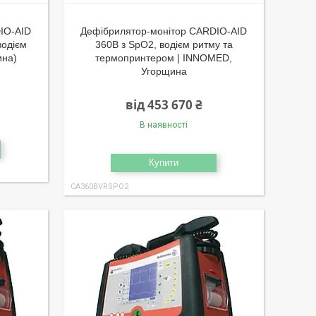
IO-AID
Дефібрилятор-монітор CARDIO-AID
водієм
360B з SpO2, водієм ритму та
ина)
термопринтером | INNOMED,
Угорщина
від 453 670 ₴
В наявності
Купити
CA360BVRSPO2