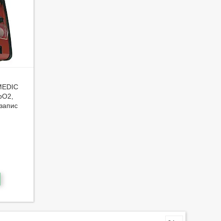
MEDIC
SpO2,
запис