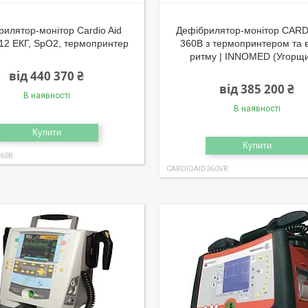
рилятор-монітор Cardio Aid
Дефібрилятор-монітор CARD
12 ЕКГ, SpO2, термопринтер
360B з термопринтером та 
ритму | INNOMED (Угорщ
від 440 370 ₴
від 385 200 ₴
В наявності
В наявності
Купити
Купити
60B
CARDIOAID360VR