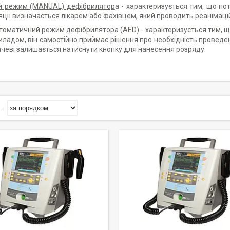
й режим (MANUAL) дефібрилятор
а - характеризується тим, що по
ції визначається лікарем або фахівцем, який проводить реанімацій
томатичний режим дефібрилятора (AED)
- характеризується тим, щ
ладом, він самостійно приймає рішення про необхідність проведе
чеві залишається натиснути кнопку для нанесення розряду.