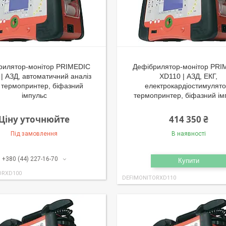
рилятор-монітор PRIMEDIC
Дефібрилятор-монітор PRI
| АЗД, автоматичний аналіз
XD110 | АЗД, ЕКГ,
 термопринтер, біфазний
електрокардіостимулято
імпульс
термопринтер, біфазний ім
Ціну уточнюйте
414 350 ₴
Під замовлення
В наявності
+380 (44) 227-16-70
Купити
ORXD100
DEFIMONITORXD110