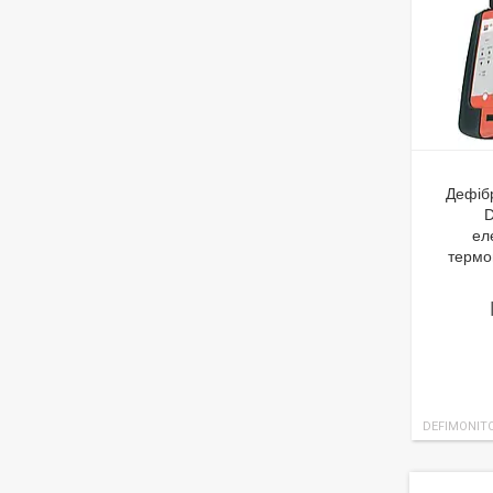
Дефіб
D
ел
термо
DEFIMONIT