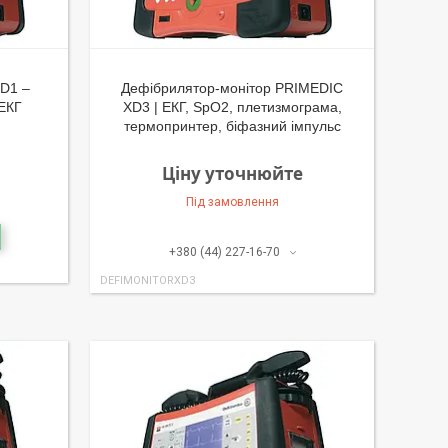
D1 –
Дефібрилятор-монітор PRIMEDIC
 ЕКГ
XD3 | ЕКГ, SpO2, плетизмограма,
термопринтер, біфазний імпульс
Ціну уточнюйте
Під замовлення
+380 (44) 227-16-70
DEFIMONITORXD3