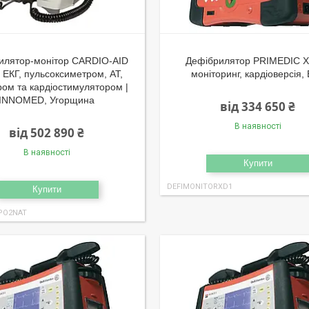
илятор-монітор CARDIO-AID
Дефібрилятор PRIMEDIC X
 ЕКГ, пульсоксиметром, АТ,
моніторинг, кардіоверсія,
ом та кардіостимулятором |
INNOMED, Угорщина
від 334 650 ₴
В наявності
від 502 890 ₴
В наявності
Купити
DEFIMONITORXD1
Купити
PO2NAT