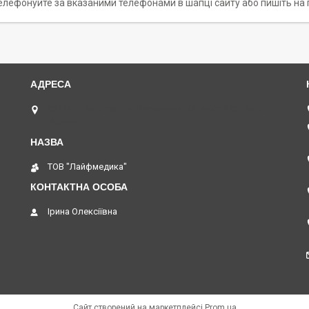
телефонуйте за вказаними телефонами в шапці сайту або пишіть на 
03124, м.Київ, вул. М. Василенка, 7А, офіс 3-05, Київ,
Україна
ТОВ "Лайфмедика"
Ірина Олексіївна
Сайт створений на маркетплейсі
Prom.ua