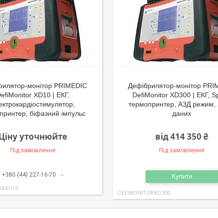
рилятор-монітор PRIMEDIC
Дефібрилятор-монітор PRI
efiMonitor XD10 | ЕКГ,
DefiMonitor XD300 | ЕКГ, 
ектрокардіостимулятор,
термопринтер, АЗД режим, 
принтер, біфазний імпульс
даних
Ціну уточнюйте
від 414 350 ₴
Під замовлення
Під замовлення
+380 (44) 227-16-70
Купити
ORXD10
DEFIMONITORXD300