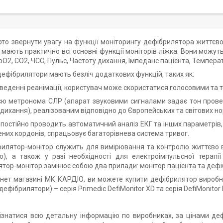
то звернути увагу на функції моніторингу дефібрилятора життєво
мають практично всі основні функції моніторів ліжка. Вони можут
SpO2, CO2, ЧСС, Пульс, Частоту дихання, Імпеданс пацієнта, Температ
фібрилятори мають безліч додаткових функцій, таких як:
оведенні реанімації, користувач може скористатися голосовими та 
єю метронома СЛР (апарат звуковими сигналами задає тон провед
дихання), реалізованим відповідно до Європейських та світових н
 постійно проводить автоматичний аналіз ЕКГ та інших параметрі
них кордонів, спрацьовує багаторівнева система тривог.
ятор-монітор служить для вимірювання та контролю життєво 
), а також у разі необхідності для електроімпульсної терапі
тор-монітор замінює собою два прилади: монітор пацієнта та дефі
ет магазині МК КАРДІО, ви можете купити дефібрилятор виробни
 дефібрилятори) – серія Primedic DefiMonitor XD та серія DefiMonitor
атися всю детальну інформацію по виробниках, за цінами дефі