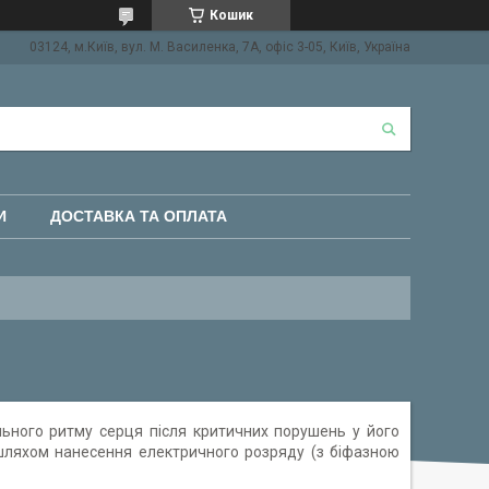
Кошик
03124, м.Київ, вул. М. Василенка, 7А, офіс 3-05, Київ, Україна
И
ДОСТАВКА ТА ОПЛАТА
ьного ритму серця після критичних порушень у його
) шляхом нанесення електричного розряду (з біфазною