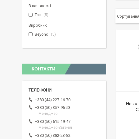
В наявності
Так
5
Виробник
Beyond
5
КОНТАКТИ
+380 (44) 227-16-70
Назал
+380 (50) 357-96-53
C
Менеджер
+380 (50) 615-19-47
Менеджер Євгенія
+380 (50) 382-23-82