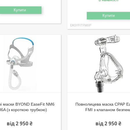
В наявності
Купити
Купити
EASYFITFMIIP
ні маски BYOND EaseFit NM6
Повнолицева маска CPAP Ea
M6A (з короткою трубкою)
FMI з клапаном безпек
від 2 950 ₴
від 2 950 ₴