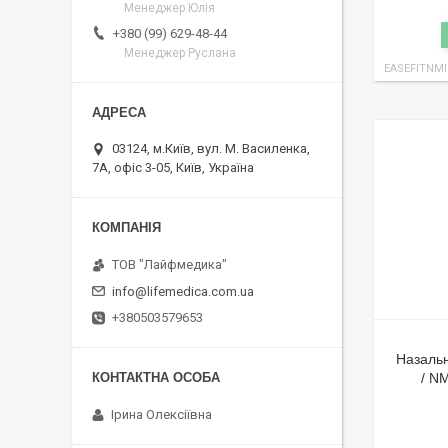
Менеджер Юлія
+380 (99) 629-48-44
Менеджер Руслана
EASEFITNMI
03124, м.Київ, вул. М. Василенка,
7А, офіс 3-05, Київ, Україна
ТОВ "Лайфмедика"
info@lifemedica.com.ua
+380503579653
Назаль
/ N
Ірина Олексіївна