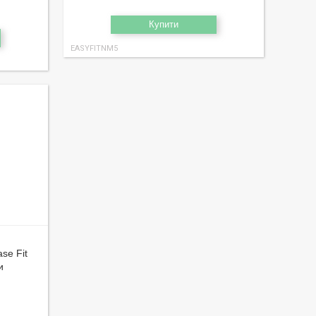
Купити
EASYFITNM5
se Fit
и