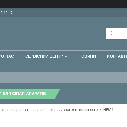
15-19-47
РО НАС
СЕРВІСНИЙ ЦЕНТР
НОВИНИ
КОНТАКТ
 ДЛЯ СІПАП-АПАРАТІВ
сіпап-апаратів та апаратів неінвазивної вентиляції легень (НІВЛ)