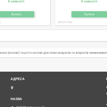
В наявності
В наявності
Купити
Купити
6
EASEFITFMI
льні (носові) та рото-носові для сіпап-апаратів та апаратів неінвазивної
03124, м.Київ, вул. М. Василенка, 7А, офіс 3-05, Київ,
Україна