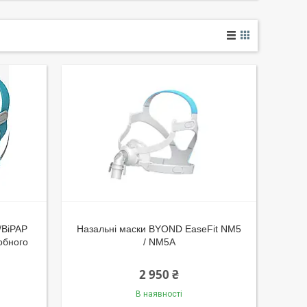
/BiPAP
Назальні маски BYOND EaseFit NM5
обного
/ NM5A
2 950 ₴
В наявності