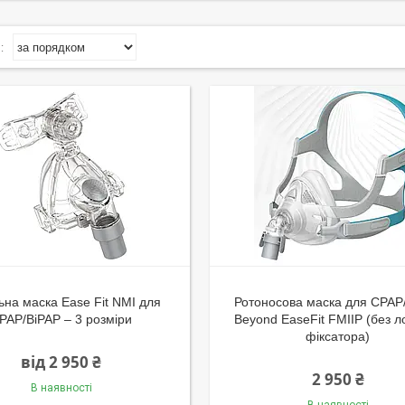
ьна маска Ease Fit NMI для
Ротоносова маска для CPAP
PAP/BiPAP – 3 розміри
Beyond EaseFit FMIIP (без л
фіксатора)
від 2 950 ₴
2 950 ₴
В наявності