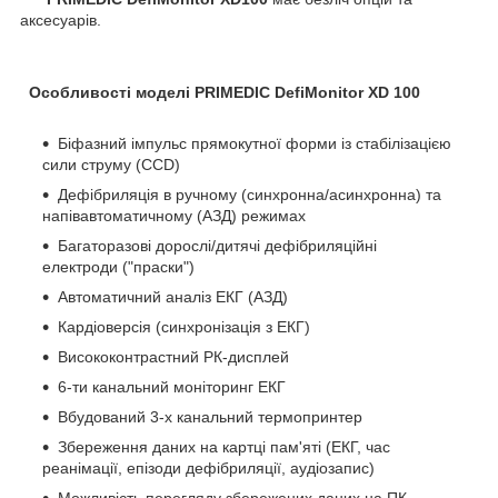
аксесуарів.
Особливості моделі PRIMEDIC DefiMonitor XD 100
Біфазний імпульс прямокутної форми із стабілізацією
сили струму (CCD)
Дефібриляція в ручному (синхронна/асинхронна) та
напівавтоматичному (АЗД) режимах
Багаторазові дорослі/дитячі дефібриляційні
електроди ("праски")
Автоматичний аналіз ЕКГ (АЗД)
Кардіоверсія (синхронізація з ЕКГ)
Висококонтрастний РК-дисплей
6-ти канальний моніторинг ЕКГ
Вбудований 3-х канальний термопринтер
Збереження даних на картці пам'яті (ЕКГ, час
реанімації, епізоди дефібриляції, аудіозапис)
Можливість перегляду збережених даних на ПК