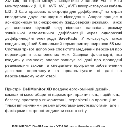
XD 100
, на екран можуть виводитися 2 канали ЕКГ із 6-ти
моніторованих (I, II, III, aVR, aVL, aVF) використовуючи кабель
ЕКГ. З багаторазових електродів для дефібриляції на екран
виводиться друге стандартне відведення. Апарат працює в
асинхронному та синхронному (кардіоверсія) режимах. Також
до основних функцій слід віднести наявність режиму
зовнішньої автоматичної дефібриляції через одноразові
дефібриляційні електроди
SavePads
. У конструкцію також
входить надійний 3-канальний термопринтер шириною 58 мм.
Система тривог допоможе сповістити медичний персонал про
перевищення встановлених меж. Завдяки флеш-карті, яка
входить у комплект, апарат записує всі дані про проведені
реанімаційні заходи, а спеціальне програмне забезпечення
дозволяє переглянути та проаналізувати ці дані на
персональному комп'ютері.
Пристрій
DefiMonitor XD
поєднує ергономічний дизайн,
компактні масогабаритні параметри, практичність, надійність,
безпеку, простоту у використанні, перевірені на практиці не
тільки вітчизняними реаніматологами-анестезіологами, але і
фахівцями екстреної медицини всього світу.
PRIMEDIC DefiMonitor XD100
має безліч опцій та