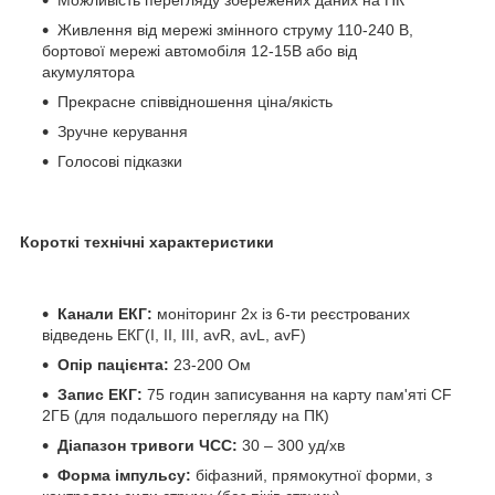
Живлення від мережі змінного струму 110-240 В,
бортової мережі автомобіля 12-15В або від
акумулятора
Прекрасне співвідношення ціна/якість
Зручне керування
Голосові підказки
Короткі технічні характеристики
Канали ЕКГ:
моніторинг 2х із 6-ти реєстрованих
відведень ЕКГ(I, II, III, avR, avL, avF)
Опір пацієнта:
23-200 Ом
Запис ЕКГ:
75 годин записування на карту пам'яті CF
2ГБ (для подальшого перегляду на ПК)
Діапазон тривоги ЧСС:
30 – 300 уд/хв
Форма імпульсу:
біфазний, прямокутної форми, з