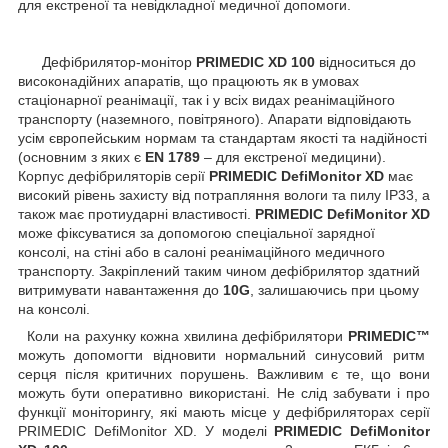
для екстреної та невідкладної медичної допомоги.
Дефібрилятор-монітор
PRIMEDIC XD 100
відноситься до
високонадійних апаратів, що працюють як в умовах
стаціонарної реанімації, так і у всіх видах реанімаційного
транспорту (наземного, повітряного). Апарати відповідають
усім європейським нормам та стандартам якості та надійності
(основним з яких є
EN 1789
– для екстреної медицини).
Корпус дефібриляторів серії
PRIMEDIC DefiMonitor XD
має
високий рівень захисту від потрапляння вологи та пилу IP33, а
також має протиударні властивості.
PRIMEDIC DefiMonitor XD
може фіксуватися за допомогою спеціальної зарядної
консолі, на стіні або в салоні реанімаційного медичного
транспорту. Закріплений таким чином дефібрилятор здатний
витримувати навантаження до
10G
, залишаючись при цьому
на консолі.
Коли на рахунку кожна хвилина дефібрилятори
PRIMEDIC™
можуть допомогти відновити нормальний синусовий ритм
серця після критичних порушень. Важливим є те, що вони
можуть бути оперативно використані. Не слід забувати і про
функції моніторингу, які мають місце у дефібриляторах серії
PRIMEDIC DefiMonitor XD. У моделі
PRIMEDIC DefiMonitor