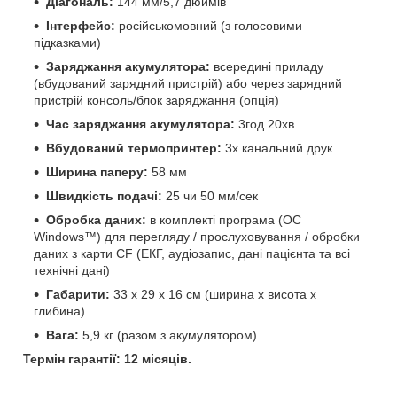
Діагональ:
144 мм/5,7 дюймів
Інтерфейс:
російськомовний (з голосовими
підказками)
Заряджання акумулятора:
всередині приладу
(вбудований зарядний пристрій) або через зарядний
пристрій консоль/блок заряджання (опція)
Час заряджання акумулятора:
3год 20хв
Вбудований термопринтер:
3х канальний друк
Ширина паперу:
58 мм
Швидкість подачі:
25 чи 50 мм/сек
Обробка даних:
в комплекті програма (ОС
Windows™) для перегляду / прослуховування / обробки
даних з карти CF (ЕКГ, аудіозапис, дані пацієнта та всі
технічні дані)
Габарити:
33 х 29 х 16 см (ширина х висота х
глибина)
Вага:
5,9 кг (разом з акумулятором)
Термін гарантії: 12 місяців.