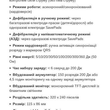
контролем сили струму (без піків струму)
Режими роботи:
асинхронний/синхронізований
(кардіоверсія)
Дефібриляція в ручному режимі:
через
багаторазові електроди-праски (дитячі/дорослі) або
одноразові електроди SavePads
Дефібриляція у напівавтоматичному режимі
(АЗД):
через одноразові електроди SavePads
Режим кардіоверсії:
ручна активація синхронізації
розряду з маркером QRS
Рівні енергії:
5/10/20/30/50/100/200/300/360 Дж (50
Ом)
Час набору заряду:
< 6 секунд до 200 Дж
Вбудований акумулятор:
150 розрядів 200 Дж або
4,5 годин моніторингу на одному заряді акумулятора
Вбудований монітор:
монохромний TFT-дисплей із
блакитним світінням
Роздільна здатність:
320 х 240 пікселів
Розмір:
115 х 86 мм