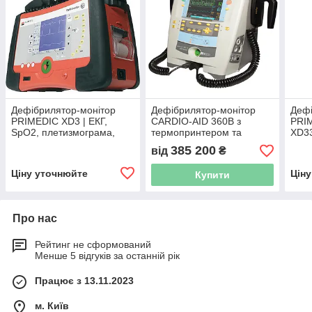
Дефібрилятор-монітор
Дефібрилятор-монітор
Дефі
PRIMEDIC XD3 | ЕКГ,
CARDIO-AID 360B з
PRIM
SpO2, плетизмограма,
термопринтером та
XD33
термопринтер, біфазний
водієм ритму | INNOMED
кард
385 200
від
₴
імпульс
(Угорщина)
тер
Ціну уточнюйте
Цін
Купити
Про нас
Рейтинг не сформований
Менше 5 відгуків за останній рік
Працює з 13.11.2023
м. Київ