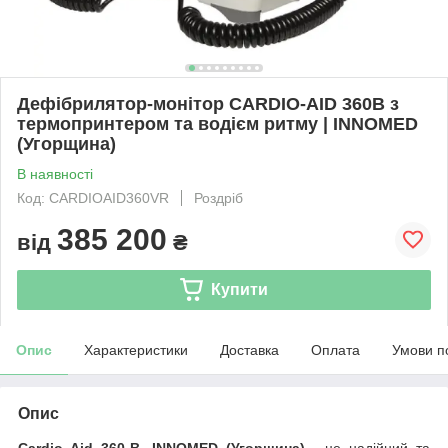
Дефібрилятор-монітор CARDIO-AID 360B з
термопринтером та водієм ритму | INNOMED
(Угорщина)
В наявності
Код: CARDIOAID360VR
Роздріб
385 200
від
₴
Купити
Опис
Характеристики
Доставка
Оплата
Умови п
Опис
Cardio Aid 360-B, INNOMED (Угорщина)
- це надійний та