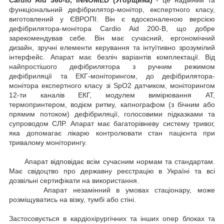
функціональний дефібрилятор-монітор,
експертного класу,
виготовлений у ЄВРОПІ. Він є вдосконаленою версією
дефібрилятора-монітора Cardio Aid 200-B, що добре
зарекомендував себе. Він має сучасний, ергономічний
дизайн, зручні елементи керування та інтуїтивно зрозумілий
інтерфейс. Апарат має безліч варіантів комплектації. Від
найпростішого дефібрилятора з ручним режимом
дефібриляції та ЕКГ-моніторингом, до дефібрилятора-
монітора експертного класу зі SpO2 датчиком, моніторингом
12-ти каналів ЕКГ, модулем вимірювання АТ,
термопринтером, водієм ритму, капнографом (з бічним або
прямим потоком) дефібриляції, голосовими підказками та
супроводом СЛР. Апарат має багаторівневу систему тривог,
яка допомагає лікарю контролювати стан пацієнта при
тривалому моніторингу.
Апарат відповідає всім сучасним нормам та стандартам.
Має свідоцтво про державну реєстрацію в Україні та всі
дозвільні сертифікати на використання.
Апарат незамінний в умовах стаціонару, може
розміщуватись на візку, тумбі або стіні.
Застосовується в кардіохірургічних та інших опер блоках та