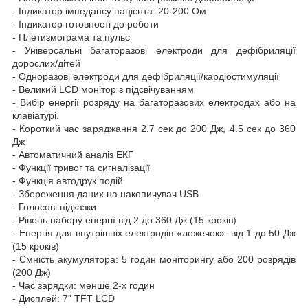
- Індикатор імпедансу пацієнта: 20-200 Ом
- Індикатор готовності до роботи
- Плетизмограма та пульс
- Універсальні багаторазові електроди для дефібриляції
дорослих/дітей
- Одноразові електроди для дефібриляції/кардіостимуляції
- Великий LCD монітор з підсвічуванням
- Вибір енергії розряду на багаторазових електродах або на
клавіатурі.
- Короткий час заряджання 2.7 сек до 200 Дж, 4.5 сек до 360
Дж
- Автоматичний аналіз ЕКГ
- Функції тривог та сигналізації
- Функція автодрук подій
- Збереження даних на накопичувач USB
- Голосові підказки
- Рівень набору енергії від 2 до 360 Дж (15 кроків)
- Енергія для внутрішніх електродів «ложечок»: від 1 до 50 Дж
(15 кроків)
- Ємність акумулятора: 5 годин моніторингу або 200 розрядів
(200 Дж)
- Час зарядки: менше 2-х годин
- Дисплей: 7” TFT LCD