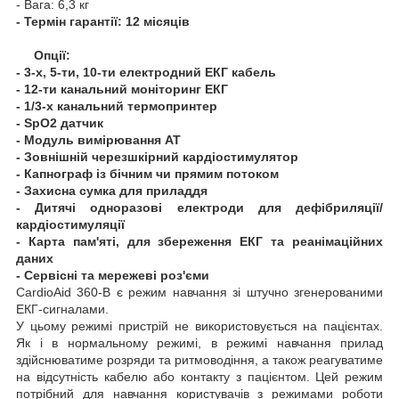
- Вага: 6,3 кг
- Термін гарантії: 12 місяців
Опції:
- 3-х, 5-ти, 10-ти електродний ЕКГ кабель
- 12-ти канальний моніторинг ЕКГ
- 1/3-х канальний термопринтер
- SpO2 датчик
- Модуль вимірювання АТ
- Зовнішній черезшкірний кардіостимулятор
- Капнограф із бічним чи прямим потоком
- Захисна сумка для приладдя
- Дитячі одноразові електроди для дефібриляції/
кардіостимуляції
- Карта пам'яті, для збереження ЕКГ та реанімаційних
даних
- Сервісні та мережеві роз'єми
СardioАid 360-В є режим навчання зі штучно згенерованими
ЕКГ-сигналами.
У цьому режимі пристрій не використовується на пацієнтах.
Як і в нормальному режимі, в режимі навчання прилад
здійснюватиме розряди та ритмоводіння, а також реагуватиме
на відсутність кабелю або контакту з пацієнтом. Цей режим
потрібний для навчання користувачів з режимами роботи