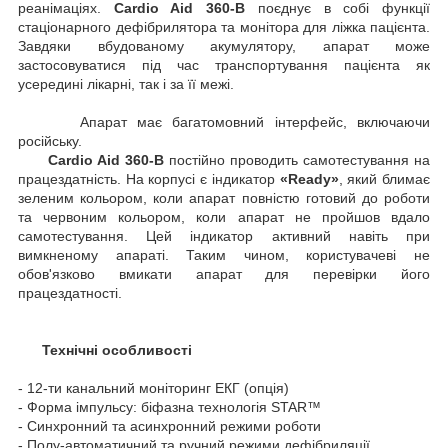
реанімаціях.
Cardio Aid 360-B
поєднує в собі функції
стаціонарного дефібрилятора та монітора для ліжка пацієнта.
Завдяки вбудованому акумулятору, апарат може
застосовуватися під час транспортування пацієнта як
усередині лікарні, так і за її межі.
Апарат має багатомовний інтерфейс, включаючи
російську.
Cardio Aid 360-B
постійно проводить самотестування на
працездатність. На корпусі є індикатор
«Ready»
, який блимає
зеленим кольором, коли апарат повністю готовий до роботи
та червоним кольором, коли апарат не пройшов вдало
самотестування. Цей індикатор активний навіть при
вимкненому апараті. Таким чином, користувачеві не
обов'язково вмикати апарат для перевірки його
працездатності.
Технічні особливості
- 12-ти канальний моніторинг ЕКГ (опція)
- Форма імпульсу: біфазна технологія STAR™
- Синхронний та асинхронний режими роботи
- Полу-автоматичний та ручний режими дефібриляції