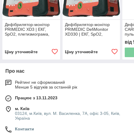
Дефібрилятор-монітор
Дефібрилятор-монітор
Дефі
PRIMEDIC XD3 | ЕКГ,
PRIMEDIC DefiMonitor
CARD
SpO2, плетизмограма,
XD330 | ЕКГ, SpO2,
пуль
термопринтер, біфазний
кардіостимулятор, АЗД,
прин
від
імпульс
термопринтер
кард
INN
Ціну уточнюйте
Ціну уточнюйте
Про нас
Рейтинг не сформований
Менше 5 відгуків за останній рік
Працює з 13.11.2023
м. Київ
03124, м.Київ, вул. М. Василенка, 7А, офіс 3-05, Київ,
Україна
Контакти