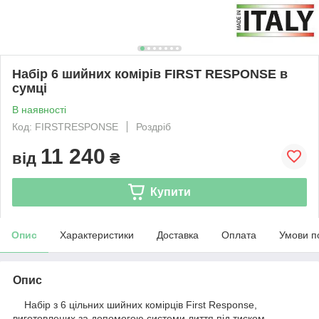
Набір 6 шийних комірів FIRST RESPONSE в
сумці
В наявності
Код: FIRSTRESPONSE
Роздріб
11 240
від
₴
Купити
Опис
Характеристики
Доставка
Оплата
Умови п
Опис
Набір з 6 цільних шийних комірців First Response,
виготовлених за допомогою системи лиття під тиском.