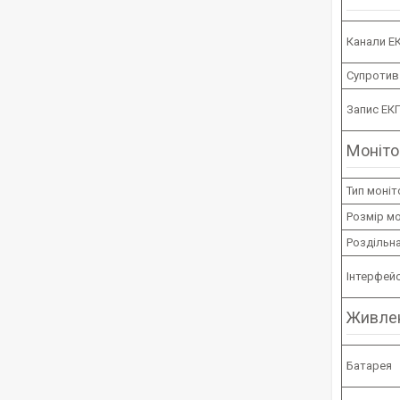
Канали Е
Супротив
Запис ЕК
Моніто
Тип моніт
Розмір м
Роздільна
Інтерфей
Живле
Батарея