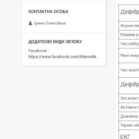
Дефібр
Ірина Олексіївна
Форма ім
Режими р
Час набо
Facebook
Рівні ене
https://www.facebook.com/lifemedika/
Час аналі
Дефібр
Тип елек
Активна 
Довжина
Термін зб
ЕКГ