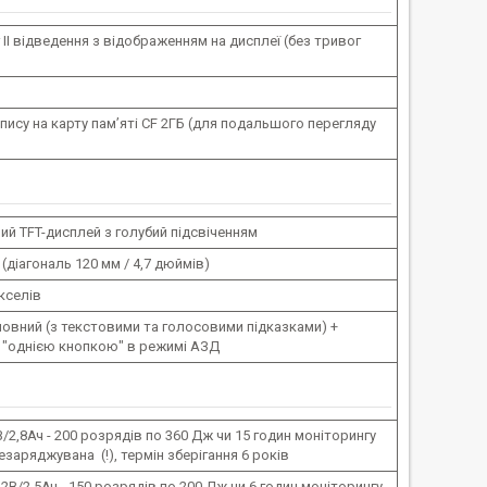
 II відведення з відображенням на дисплеї (без тривог
апису на карту пам’яті CF 2ГБ (для подальшого перегляду
й TFT-дисплей з голубий підсвіченням
 (діагональ 120 мм / 4,7 дюймів)
ікселів
овний (з текстовими та голосовими підказками) +
 "однією кнопкою" в режимі АЗД
В/2,8Ач - 200 розрядів по 360 Дж чи 15 годин моніторингу
езаряджувана (!), термін зберігання 6 років
.2В/2.5Ач - 150 розрядів по 200 Дж чи 6 годин моніторингу