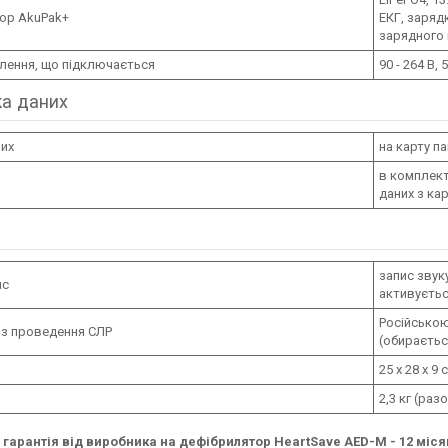
ор AkuPak+
ЕКГ, заряд
зарядного 
лення, що підключається
90 - 264 В, 
а даних
них
на карту па
в комплект
даних з кар
запис звук
ис
активуєтьс
Російською
ї з проведення СЛР
(обираєтьс
25 х 28 х 9
2,3 кг (ра
 гарантія від виробника на дефібрилятор HeartSave AED-M - 12 міся