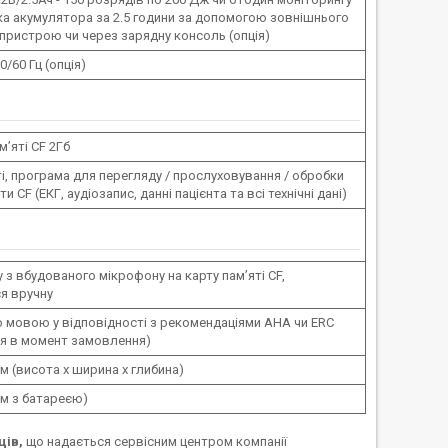
ка акумулятора за 2.5 години за допомогою зовнішнього
пристрою чи через зарядну консоль (опція)
50/60 Гц (опція)
м’яті CF 2Гб
і, програма для перегляду / прослуховування / обробки
ти CF (ЕКГ, аудіозапис, данні пацієнта та всі технічні дані)
у з вбудованого мікрофону на карту пам’яті CF,
я вручну
 мовою у відповідності з рекомендаціями АНА чи ERC
я в момент замовлення)
 см (висота х ширина х глибина)
зом з батареєю)
ців,
що надається сервісним центром компанії