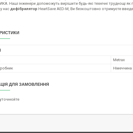
. Наші інженери допоможуть вирішити будь-які технічні труднощі як про
у нас
дефібрилятор
HeartSave AED-M, Ви безкоштовно отримуєте введе
РИСТИКИ
І
к
Metrax
иробник
Німеччина
ЦІЯ ДЛЯ ЗАМОВЛЕННЯ
 уточнюйте