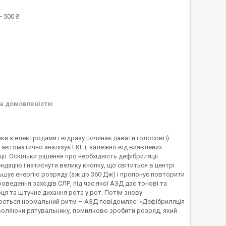
 500 ₴
а домовленістю
 з електродами і відразу починає давати голосові (і
 автоматично аналізує ЕКГ і, залежно від виявлених
. Оскільки рішення про необхідність дефібриляції
ацію і натиснути велику кнопку, що світиться в центрі
ьшує енергію розряду (аж до 360 Дж) і пропонує повторити
ведення заходів СЛР, під час якої АЗД дає тонові та
ця та штучне дихання рота у рот. Потім знову
влюється нормальний ритм – АЗД повідомляє: «Дефібриляція
озволяючи рятувальнику, помилково зробити розряд, який