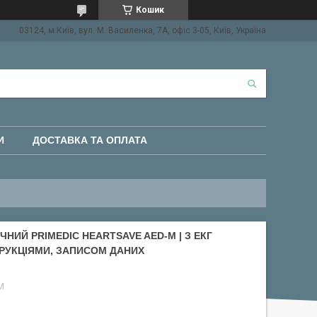
Кошик
03124, м.Київ, вул. М. Василенка, 7А, офіс 3-05, Київ, Україна
И
ДОСТАВКА ТА ОПЛАТА
НИЙ PRIMEDIC HEARTSAVE AED-M | З ЕКГ
РУКЦІЯМИ, ЗАПИСОМ ДАНИХ
M