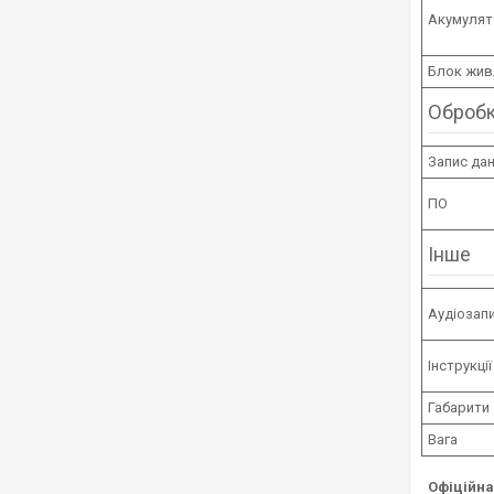
Акумулят
Блок жив
Обробк
Запис да
ПО
Інше
Аудіозап
Інструкці
Габарити
Вага
Офіційна