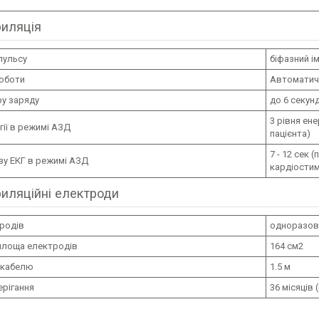
иляція
пульсу
біфазний і
оботи
Автоматич
ру заряду
до 6 секун
3 рівня ене
ргії в режимі АЗД
пацієнта)
7 - 12 сек 
зу ЕКГ в режимі АЗД
кардіостим
иляційні електроди
тродів
одноразові 
площа електродів
164 см2
 кабелю
1.5 м
ерігання
36 місяців