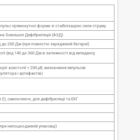
мпульс прямокутної форми зі стабілізацією сили струму
на Зовнішня Дефібриляція (АЗД)
д до 200 Дж (при повністю зарядженій батареї)
ргії (від 140 до 360 Дж в залежності від імпедансу
(поріг асистолії < 200 µВ, визначення імпульсів
улятора і артифактів)
(!), самоклеючі, для дефібриляції та ЕКГ
 (при непошкодженій упаковці)