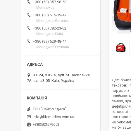
+380 (50) 357-96-53
Менеджер
+380 (50) 615-19-47
Менеджер Євгенія
+380 (50) 382-23-82
Менеджер Юлія
+380 (99) 629-48-44
Менеджер Руслана
03124, м.Київ, вул. М. Василенка,
Дефібрилят
7А, офіс 3-05, Київ, Україна
текстові) 
порушень с
приймаєть
панелі, щ
дефібриляц
ТОВ "Лайфмедика"
голосові і
info@lifemedica.com.ua
повторюєт
не рекоме
+380503579653
міг би заш