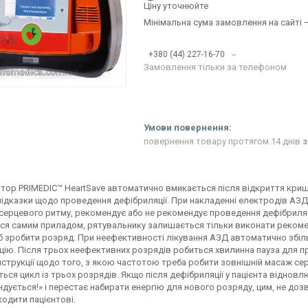
Ціну уточнюйте
Мінімальна сума замовлення на сайті —
+380 (44) 227-16-70
Замовлення тільки за телефоном
повернення товару протягом 14 днів
з
ор PRIMEDIC™ HeartSave автоматично вмикається після відкриття кришки
підказки щодо проведення дефібриляції. При накладенні електродів АЗД
ерцевого ритму, рекомендує або не рекомендує проведення дефібриляції
ся самим приладом, рятувальнику залишається тільки виконати рекоменд
об зробити розряд. При неефективності лікування АЗД автоматично збіл
ію. Після трьох неефективних розрядів робиться хвилинна пауза для про
нструкції щодо того, з якою частотою треба робити зовнішній масаж сер
ься цикл із трьох розрядів. Якщо після дефібриляції у пацієнта відно
ндується!» і перестає набирати енергію для нового розряду, цим, не д
кодити пацієнтові.