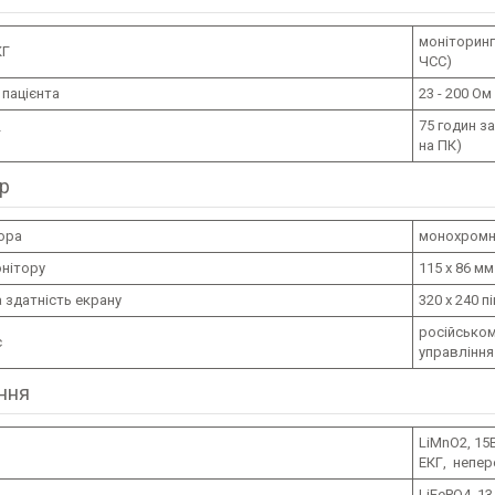
моніторинг
КГ
ЧСС)
 пацієнта
23 - 200 Ом
75 годин з
Г
на ПК)
р
ора
монохромни
онітору
115 х 86 мм
 здатність екрану
320 х 240 п
російськом
с
управління
ння
LiMnO2, 15
ЕКГ, непер
LiFePO4, 13