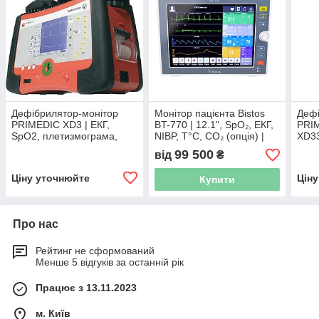
Дефібрилятор-монітор
Монітор пацієнта Bistos
Дефі
PRIMEDIC XD3 | ЕКГ,
BT-770 | 12.1", SpO₂, ЕКГ,
PRIM
SpO2, плетизмограма,
NIBP, Т°C, CO₂ (опція) |
XD33
термопринтер, біфазний
Автономність 5 годин
кард
99 500
від
₴
імпульс
тер
Ціну уточнюйте
Цін
Купити
Про нас
Рейтинг не сформований
Менше 5 відгуків за останній рік
Працює з 13.11.2023
м. Київ